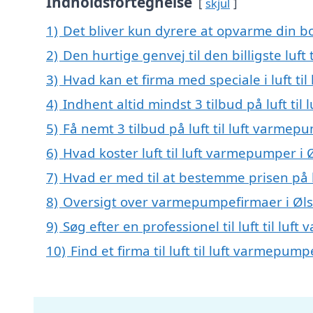
Indholdsfortegnelse
skjul
1)
Det bliver kun dyrere at opvarme din bo
2)
Den hurtige genvej til den billigste luft
3)
Hvad kan et firma med speciale i luft t
4)
Indhent altid mindst 3 tilbud på luft ti
5)
Få nemt 3 tilbud på luft til luft varmep
6)
Hvad koster luft til luft varmepumper i 
7)
Hvad er med til at bestemme prisen på l
8)
Oversigt over varmepumpefirmaer i Øl
9)
Søg efter en professionel til luft til lu
10)
Find et firma til luft til luft varmepu