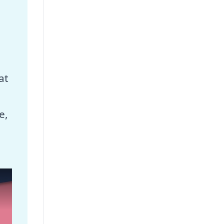
at
e,