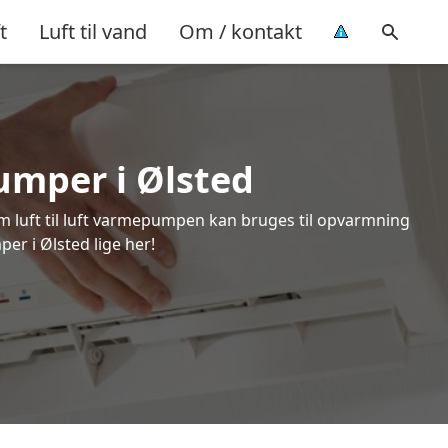
t
Luft til vand
Om / kontakt
pumper i Ølsted
om luft til luft varmepumpen kan bruges til opvarmning
er i Ølsted lige her!