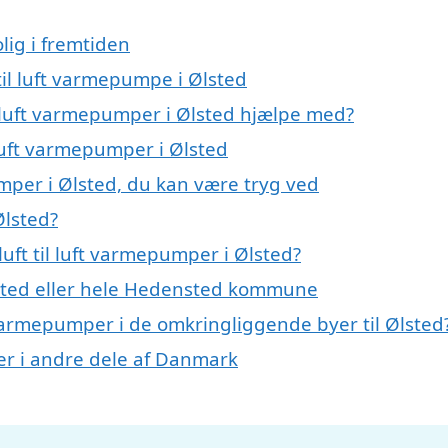
lig i fremtiden
 til luft varmepumpe i Ølsted
il luft varmepumper i Ølsted hjælpe med?
l luft varmepumper i Ølsted
umper i Ølsted, du kan være tryg ved
Ølsted?
uft til luft varmepumper i Ølsted?
sted eller hele Hedensted kommune
ft varmepumper i de omkringliggende byer til Ølsted
mper i andre dele af Danmark