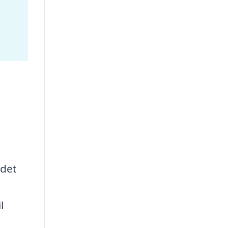
 det
l