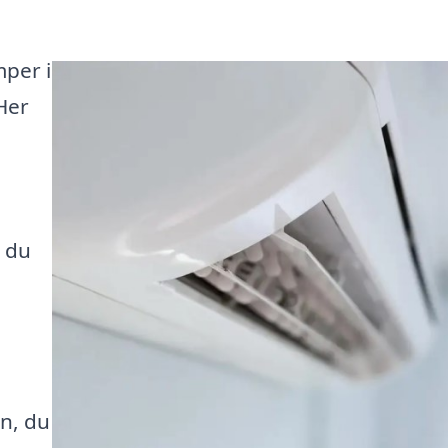
mper i
Her
å du
n, du