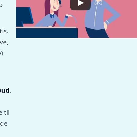
p
tis.
ve,
Vi
lbud
.
 til
nde