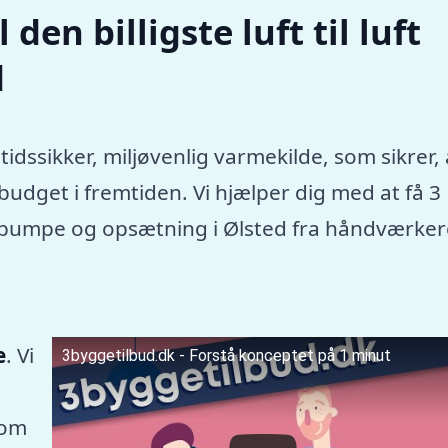
den billigste luft til luft
d
tidssikker, miljøvenlig varmekilde, som sikrer, 
dget i fremtiden. Vi hjælper dig med at få 3
rmepumpe og opsætning i Ølsted fra håndværker
e
. Vi
3byggetilbud.dk - Forstå konceptet på 1 minut
som