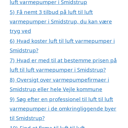
luft varmepumper i Smidstrup
5)
Få nemt 3 tilbud på luft til luft
varmepumper i Smidstrup, du kan være
tryg ved
6)
Hvad koster luft til luft varmepumper i
Smidstrup?
7)
Hvad er med til at bestemme prisen på
luft til luft varmepumper i Smidstrup?
8)
Oversigt over varmepumpefirmaer i
Smidstrup eller hele Vejle kommune
9)
Søg efter en professionel til luft til luft
varmepumper i de omkringliggende byer
til Smidstrup?
10)
Find et firma til luft til luft