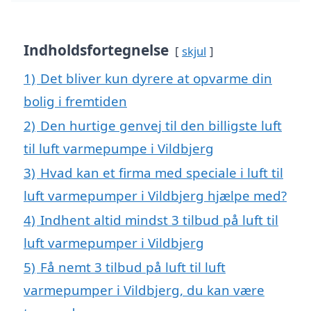
Indholdsfortegnelse
skjul
1)
Det bliver kun dyrere at opvarme din
bolig i fremtiden
2)
Den hurtige genvej til den billigste luft
til luft varmepumpe i Vildbjerg
3)
Hvad kan et firma med speciale i luft til
luft varmepumper i Vildbjerg hjælpe med?
4)
Indhent altid mindst 3 tilbud på luft til
luft varmepumper i Vildbjerg
5)
Få nemt 3 tilbud på luft til luft
varmepumper i Vildbjerg, du kan være