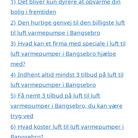
1)
Det bliver kun dyrere at opvarme din
bolig i fremtiden
2)
Den hurtige genvej til den billigste luft
til luft varmepumpe i Bangsebro
3)
Hvad kan et firma med speciale i luft til
luft varmepumper i Bangsebro hjælpe
med?
4)
Indhent altid mindst 3 tilbud på luft til
luft varmepumper i Bangsebro
5)
Få nemt 3 tilbud på luft til luft
varmepumper i Bangsebro, du kan være
tryg ved
6)
Hvad koster luft til luft varmepumper i
Bangsebro?