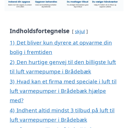
Indholdsfortegnelse
skjul
1)
Det bliver kun dyrere at opvarme din
bolig i fremtiden
2)
Den hurtige genvej til den billigste luft
til luft varmepumpe i Brådebæk
3)
Hvad kan et firma med speciale i luft til
luft varmepumper i Brådebæk hjælpe
med?
4)
Indhent altid mindst 3 tilbud på luft til
luft varmepumper i Brådebæk