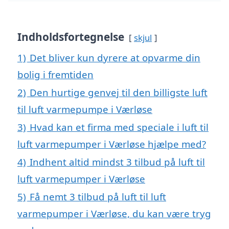
Indholdsfortegnelse
skjul
1)
Det bliver kun dyrere at opvarme din
bolig i fremtiden
2)
Den hurtige genvej til den billigste luft
til luft varmepumpe i Værløse
3)
Hvad kan et firma med speciale i luft til
luft varmepumper i Værløse hjælpe med?
4)
Indhent altid mindst 3 tilbud på luft til
luft varmepumper i Værløse
5)
Få nemt 3 tilbud på luft til luft
varmepumper i Værløse, du kan være tryg