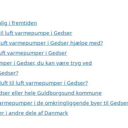
lig i fremtiden
 til luft varmepumpe i Gedser
il luft varmepumper i Gedser hjælpe med?
l luft varmepumper i Gedser
umper i Gedser, du kan være tryg ved
 Gedser?
uft til luft varmepumper i Gedser?
dser eller hele Guldborgsund kommune
uft varmepumper i de omkringliggende byer til Gedse
mper i andre dele af Danmark