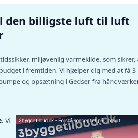
den billigste luft til luft
r
tidssikker, miljøvenlig varmekilde, som sikrer, 
dget i fremtiden. Vi hjælper dig med at få 3
rmepumpe og opsætning i Gedser fra håndværke
e
. Vi
3byggetilbud.dk - Forstå konceptet på 1 minut