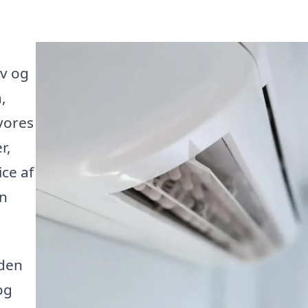
iv og
,
vores
r,
ice af
en
 den
og