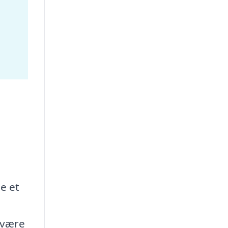
ge et
 være