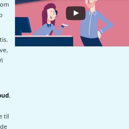
som
p
tis.
ve,
Vi
lbud
.
 til
nde