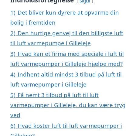
Indholdsfortegnelse
skjul
1)
Det bliver kun dyrere at opvarme din
bolig i fremtiden
2)
Den hurtige genvej til den billigste luft
til luft varmepumpe i Gilleleje
3)
Hvad kan et firma med speciale i luft til
luft varmepumper i Gilleleje hjælpe med?
4)
Indhent altid mindst 3 tilbud på luft til
luft varmepumper i Gilleleje
5)
Få nemt 3 tilbud på luft til luft
varmepumper i Gilleleje, du kan være tryg
ved
6)
Hvad koster luft til luft varmepumper i
Gilleleje?