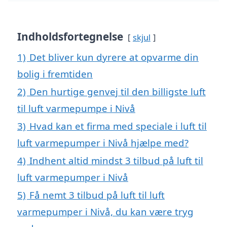
Indholdsfortegnelse
skjul
1)
Det bliver kun dyrere at opvarme din
bolig i fremtiden
2)
Den hurtige genvej til den billigste luft
til luft varmepumpe i Nivå
3)
Hvad kan et firma med speciale i luft til
luft varmepumper i Nivå hjælpe med?
4)
Indhent altid mindst 3 tilbud på luft til
luft varmepumper i Nivå
5)
Få nemt 3 tilbud på luft til luft
varmepumper i Nivå, du kan være tryg