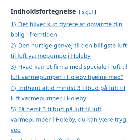
Indholdsfortegnelse
skjul
1)
Det bliver kun dyrere at opvarme din
bolig i fremtiden
2)
Den hurtige genvej til den billigste luft
til luft varmepumpe i Holeby
3)
Hvad kan et firma med speciale i luft til
luft varmepumper i Holeby hjælpe med?
4)
Indhent altid mindst 3 tilbud på luft til
luft varmepumper i Holeby
5)
Få nemt 3 tilbud på luft til luft
varmepumper i Holeby, du kan være tryg
ved