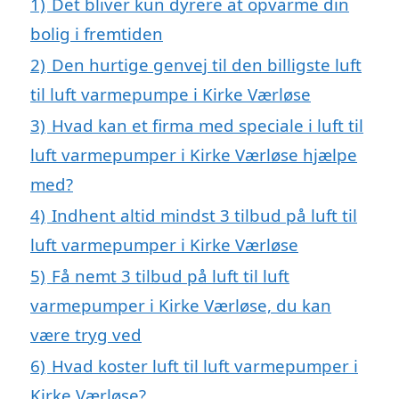
1)
Det bliver kun dyrere at opvarme din
bolig i fremtiden
2)
Den hurtige genvej til den billigste luft
til luft varmepumpe i Kirke Værløse
3)
Hvad kan et firma med speciale i luft til
luft varmepumper i Kirke Værløse hjælpe
med?
4)
Indhent altid mindst 3 tilbud på luft til
luft varmepumper i Kirke Værløse
5)
Få nemt 3 tilbud på luft til luft
varmepumper i Kirke Værløse, du kan
være tryg ved
6)
Hvad koster luft til luft varmepumper i
Kirke Værløse?