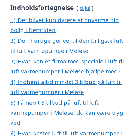
Indholdsfortegnelse
skjul
1)
Det bliver kun dyrere at opvarme din
bolig i fremtiden
2)
Den hurtige genvej til den billigste luft
til luft varmepumpe i Meløse
3)
Hvad kan et firma med speciale i luft til
luft varmepumper i Meløse hjælpe med?
4)
Indhent altid mindst 3 tilbud på luft til
luft varmepumper i Meløse
5)
Få nemt 3 tilbud på luft til luft
varmepumper i Meløse, du kan være tryg
ved
6)
Hvad koster luft til luft varmepumper i