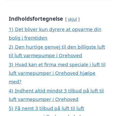
Indholdsfortegnelse
skjul
1)
Det bliver kun dyrere at opvarme din
bolig i fremtiden
2)
Den hurtige genvej til den billigste luft
til luft varmepumpe i Orehoved
3)
Hvad kan et firma med speciale i luft til
luft varmepumper i Orehoved hjælpe
med?
4)
Indhent altid mindst 3 tilbud på luft til
luft varmepumper i Orehoved
5)
Få nemt 3 tilbud på luft til luft