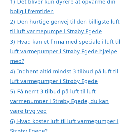
1)
Det bliver kun dyrere at opvarme din
bolig i fremtiden
2)
Den hurtige genvej til den billigste luft
til luft varmepumpe i Strøby Egede
3)
Hvad kan et firma med speciale i luft til
luft varmepumper i Strøby Egede hjælpe
med?
4)
Indhent altid mindst 3 tilbud på luft til
luft varmepumper i Strøby Egede
5)
Få nemt 3 tilbud på luft til luft
varmepumper i Strøby Egede, du kan
være tryg ved
6)
Hvad koster luft til luft varmepumper i
Strøby Egede?