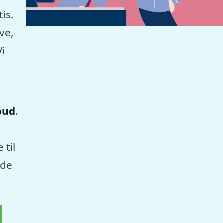
tis.
ve,
Vi
lbud
.
 til
nde