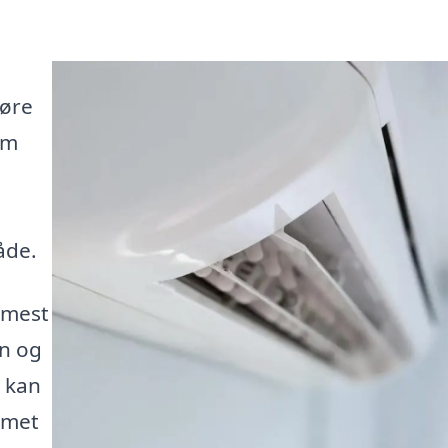
gøre
rm
åde.
 mest
on og
u kan
mmet