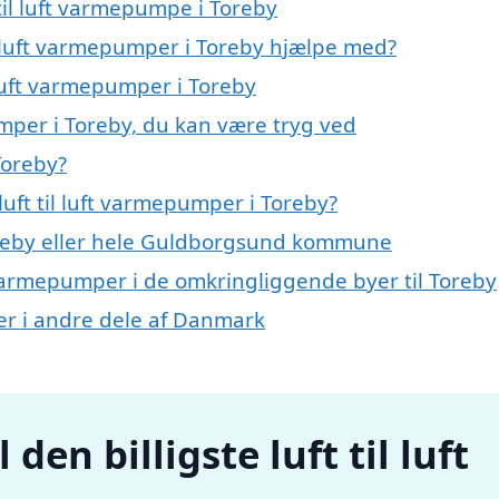
 til luft varmepumpe i Toreby
il luft varmepumper i Toreby hjælpe med?
l luft varmepumper i Toreby
umper i Toreby, du kan være tryg ved
Toreby?
uft til luft varmepumper i Toreby?
reby eller hele Guldborgsund kommune
uft varmepumper i de omkringliggende byer til Toreby
mper i andre dele af Danmark
den billigste luft til luft