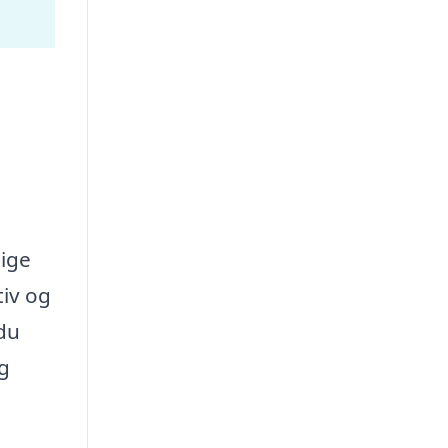
lige
tiv og
 du
ig