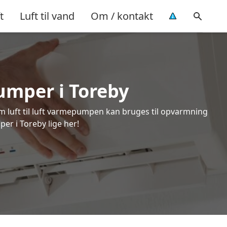
t
Luft til vand
Om / kontakt
pumper i Toreby
om luft til luft varmepumpen kan bruges til opvarmning
er i Toreby lige her!