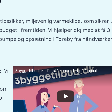
y
tidssikker, miljøvenlig varmekilde, som sikrer, 
dget i fremtiden. Vi hjælper dig med at få 3
rmepumpe og opsætning i Toreby fra håndværke
e
. Vi
3byggetilbud.dk - Forstå konceptet på 1 minut
som
p