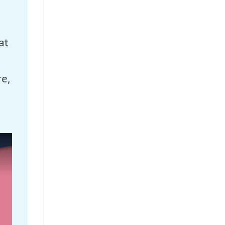
at
re,