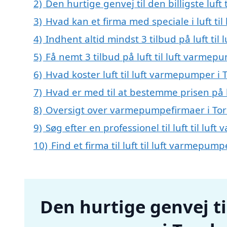
2)
Den hurtige genvej til den billigste luft
3)
Hvad kan et firma med speciale i luft t
4)
Indhent altid mindst 3 tilbud på luft ti
5)
Få nemt 3 tilbud på luft til luft varmep
6)
Hvad koster luft til luft varmepumper i 
7)
Hvad er med til at bestemme prisen på l
8)
Oversigt over varmepumpefirmaer i To
9)
Søg efter en professionel til luft til l
10)
Find et firma til luft til luft varmepu
Den hurtige genvej til 