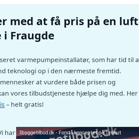
r med at få pris på en luft
 i Fraugde
seret varmepumpeinstallatør, som har tid til a
nd teknologi op i den nærmeste fremtid.
e mennesker at vurdere både prisen og
kan vores tilbudstjeneste hjælpe dig med. Her
is
– helt gratis!
Vi har
3byggetilbud.dk - Forstå konceptet på 1 minut