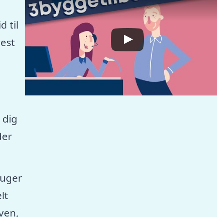
 til
est
 dig
der
ruger
lt
aven,