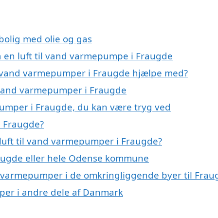
 bolig med olie og gas
på en luft til vand varmepumpe i Fraugde
til vand varmepumper i Fraugde hjælpe med?
il vand varmepumper i Fraugde
epumper i Fraugde, du kan være tryg ved
i Fraugde?
luft til vand varmepumper i Fraugde?
augde eller hele Odense kommune
vand varmepumper i de omkringliggende byer til Fra
umper i andre dele af Danmark