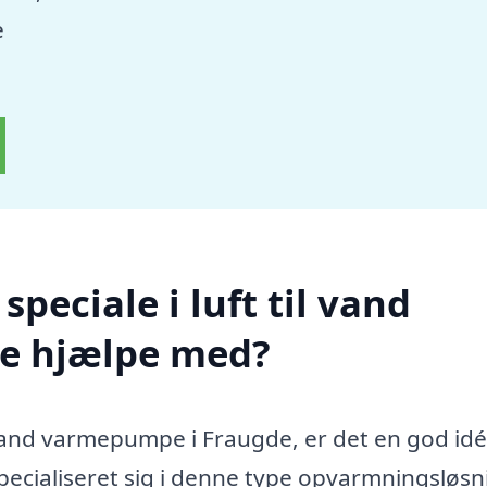
e
peciale i luft til vand
e hjælpe med?
l vand varmepumpe i Fraugde, er det en god idé
specialiseret sig i denne type opvarmningsløsn