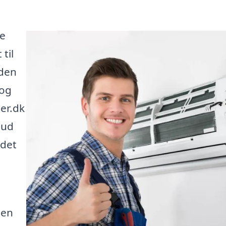
re
til
den
 og
er.dk
bud
 det
den