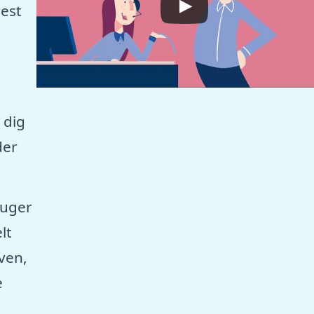
est
 dig
der
ruger
lt
aven,
e