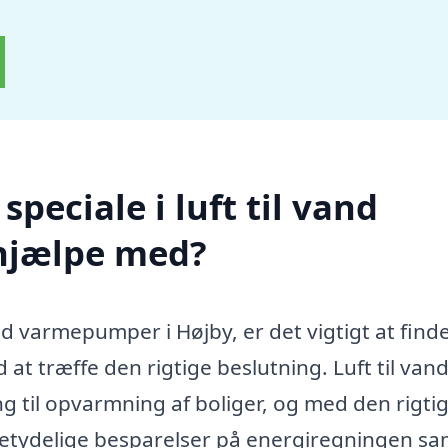
peciale i luft til vand
hjælpe med?
and varmepumper i Højby, er det vigtigt at finde
 at træffe den rigtige beslutning. Luft til van
g til opvarmning af boliger, og med den rigti
betydelige besparelser på energiregningen sa