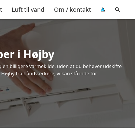
t
Luft til vand
Om / kontakt
per i Højby
ig en billigere varmekilde, uden at du behøver udskifte
 Højby fra håndværkere, vi kan stå inde for.