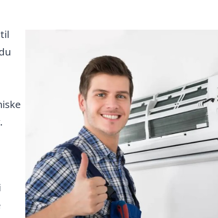
il
 du
miske
.
i
e