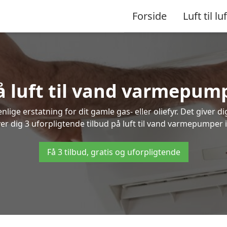
Forside
Luft til luf
å luft til vand varmepum
lige erstatning for dit gamle gas- eller oliefyr. Det giver d
ver dig 3 uforpligtende tilbud på luft til vand varmepumper i
Få 3 tilbud, gratis og uforpligtende