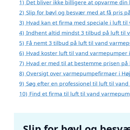
1)
Det bliver ikke billigere at opvarme din
2)
Slip for bøvl og besvær med at få pris p
3)
Hvad kan et firma med speciale i luft 
4)
Indhent altid mindst 3 tilbud på luft t
5)
Få nemt 3 tilbud på luft til vand varme
6)
Hvad koster luft til vand varmepumper 
7)
Hvad er med til at bestemme prisen på 
8)
Oversigt over varmepumpefirmaer i Hø
9)
Søg efter en professionel til luft til v
10)
Find et firma til luft til vand varmep
Slip for bøvl og besvæ