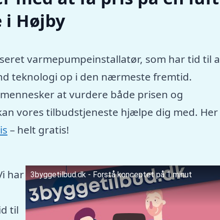
 i Højby
seret varmepumpeinstallatør, som har tid til a
nd teknologi op i den nærmeste fremtid.
e mennesker at vurdere både prisen og
kan vores tilbudstjeneste hjælpe dig med. Her
is
– helt gratis!
Vi har
3byggetilbud.dk - Forstå konceptet på 1 minut
 til