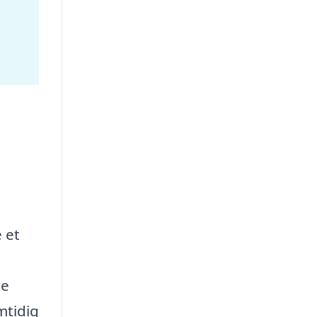
 et
d
ge
mtidig