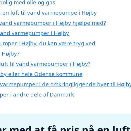
 bolig med olie og gas
å en luft til vand varmepumpe i Højby
til vand varmepumper i Højby hjælpe med?
il vand varmepumper i Højby
pumper i Højby, du kan være tryg ved
i Højby?
luft til vand varmepumper i Højby?
jby eller hele Odense kommune
and varmepumper i de omkringliggende byer til Højb
umper i andre dele af Danmark
r med at få pris på en luft