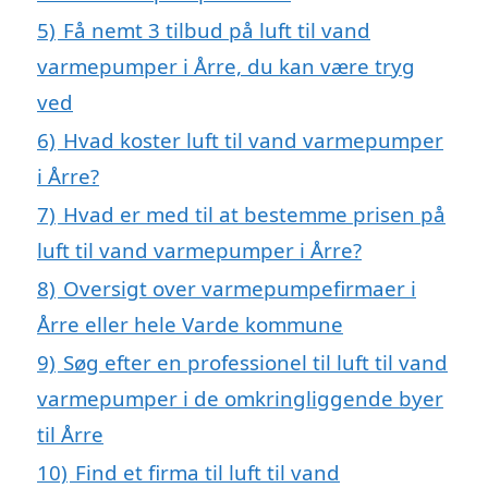
5)
Få nemt 3 tilbud på luft til vand
varmepumper i Årre, du kan være tryg
ved
6)
Hvad koster luft til vand varmepumper
i Årre?
7)
Hvad er med til at bestemme prisen på
luft til vand varmepumper i Årre?
8)
Oversigt over varmepumpefirmaer i
Årre eller hele Varde kommune
9)
Søg efter en professionel til luft til vand
varmepumper i de omkringliggende byer
til Årre
10)
Find et firma til luft til vand