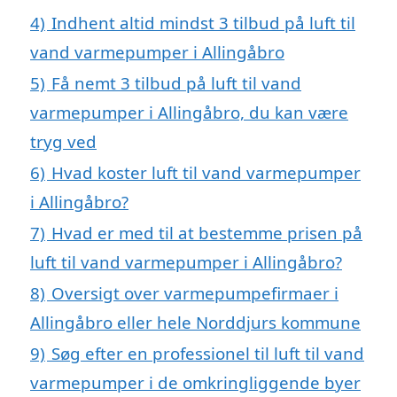
4)
Indhent altid mindst 3 tilbud på luft til
vand varmepumper i Allingåbro
5)
Få nemt 3 tilbud på luft til vand
varmepumper i Allingåbro, du kan være
tryg ved
6)
Hvad koster luft til vand varmepumper
i Allingåbro?
7)
Hvad er med til at bestemme prisen på
luft til vand varmepumper i Allingåbro?
8)
Oversigt over varmepumpefirmaer i
Allingåbro eller hele Norddjurs kommune
9)
Søg efter en professionel til luft til vand
varmepumper i de omkringliggende byer