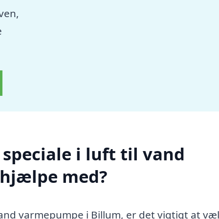
aven,
e
peciale i luft til vand
 hjælpe med?
 vand varmepumpe i Billum, er det vigtigt at væ