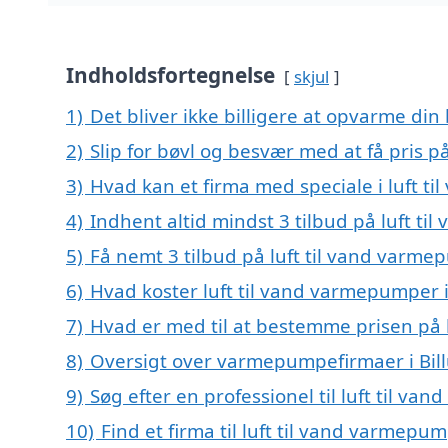
Indholdsfortegnelse
skjul
1)
Det bliver ikke billigere at opvarme din
2)
Slip for bøvl og besvær med at få pris p
3)
Hvad kan et firma med speciale i luft t
4)
Indhent altid mindst 3 tilbud på luft ti
5)
Få nemt 3 tilbud på luft til vand varme
6)
Hvad koster luft til vand varmepumper i
7)
Hvad er med til at bestemme prisen på 
8)
Oversigt over varmepumpefirmaer i Bil
9)
Søg efter en professionel til luft til v
10)
Find et firma til luft til vand varmep