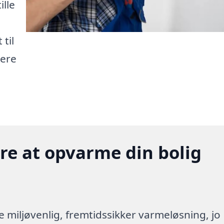
lle
til
nere
gere at opvarme din bolig
re miljøvenlig, fremtidssikker varmeløsning, jo