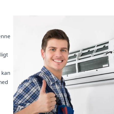
enne
igt
u kan
 med