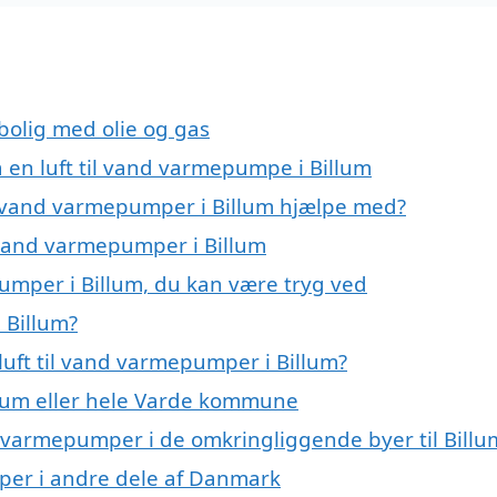
 bolig med olie og gas
å en luft til vand varmepumpe i Billum
il vand varmepumper i Billum hjælpe med?
l vand varmepumper i Billum
pumper i Billum, du kan være tryg ved
 Billum?
luft til vand varmepumper i Billum?
lum eller hele Varde kommune
and varmepumper i de omkringliggende byer til Billu
umper i andre dele af Danmark