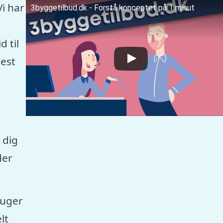
Vi har
3byggetilbud.dk - Forstå konceptet på 1 minut
 til
est
 dig
der
ruger
lt