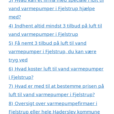
vand varmepumper i Fjelstrup hjælpe
med?
4)
Indhent altid mindst 3 tilbud på luft til
vand varmepumper i Fjelstrup
5)
Få nemt 3 tilbud på luft til vand
varmepumper i Fjelstrup, du kan være
tryg ved
6)
Hvad koster luft til vand varmepumper
i Fjelstrup?
7)
Hvad er med til at bestemme prisen på
luft til vand varmepumper i Fjelstrup?
8)
Oversigt over varmepumpefirmaer i
Fjelstrup eller hele Haderslev kommune