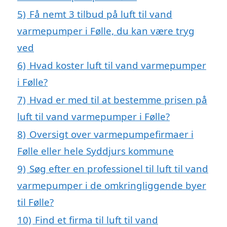
5)
Få nemt 3 tilbud på luft til vand
varmepumper i Følle, du kan være tryg
ved
6)
Hvad koster luft til vand varmepumper
i Følle?
7)
Hvad er med til at bestemme prisen på
luft til vand varmepumper i Følle?
8)
Oversigt over varmepumpefirmaer i
Følle eller hele Syddjurs kommune
9)
Søg efter en professionel til luft til vand
varmepumper i de omkringliggende byer
til Følle?
10)
Find et firma til luft til vand