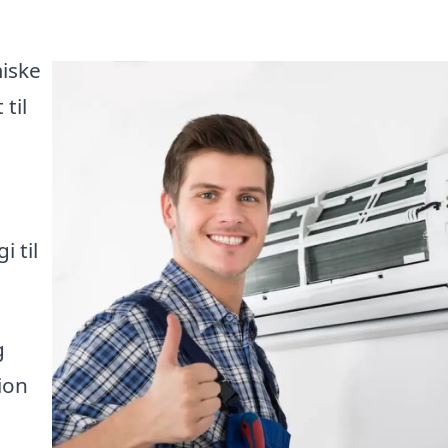
miske
til
i til
g
tion