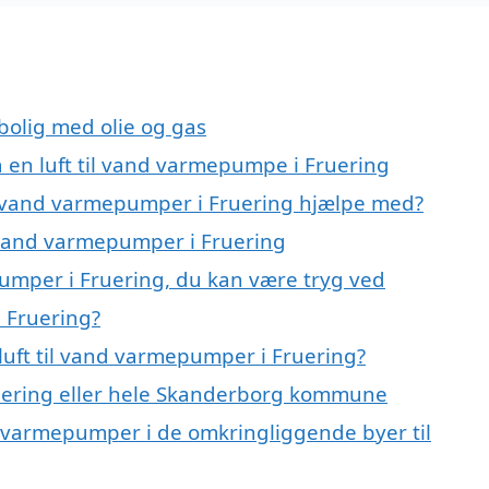
 bolig med olie og gas
å en luft til vand varmepumpe i Fruering
til vand varmepumper i Fruering hjælpe med?
il vand varmepumper i Fruering
pumper i Fruering, du kan være tryg ved
i Fruering?
luft til vand varmepumper i Fruering?
uering eller hele Skanderborg kommune
and varmepumper i de omkringliggende byer til