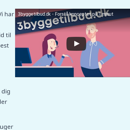
Vi har
3byggetilbud.dk - Forstå konceptet på 1 minut
 til
est
 dig
der
ruger