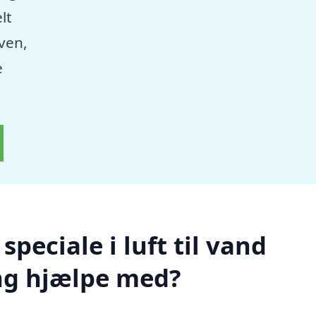
lt
aven,
e
peciale i luft til vand
ng hjælpe med?