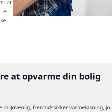
 i at
, er
jse
gere at opvarme din bolig
re miljøvenlig, fremtidssikker varmeløsning, jo