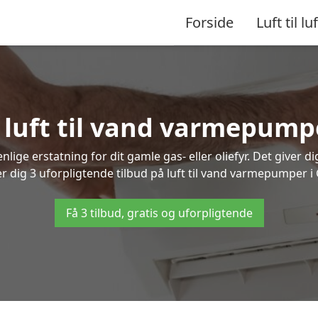
Forside
Luft til luf
å luft til vand varmepum
lige erstatning for dit gamle gas- eller oliefyr. Det giver d
er dig 3 uforpligtende tilbud på luft til vand varmepumper 
Få 3 tilbud, gratis og uforpligtende