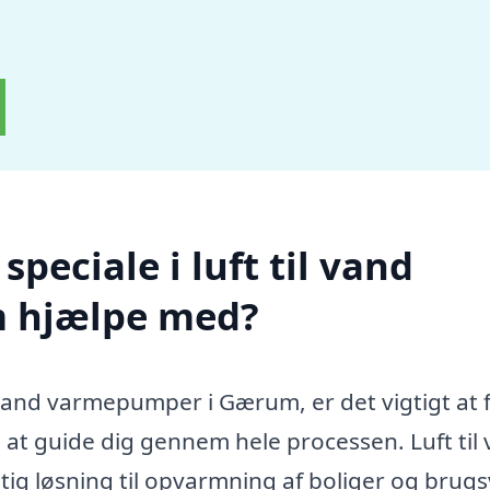
peciale i luft til vand
 hjælpe med?
l vand varmepumper i Gærum, er det vigtigt at 
il at guide dig gennem hele processen. Luft til
g løsning til opvarmning af boliger og brug