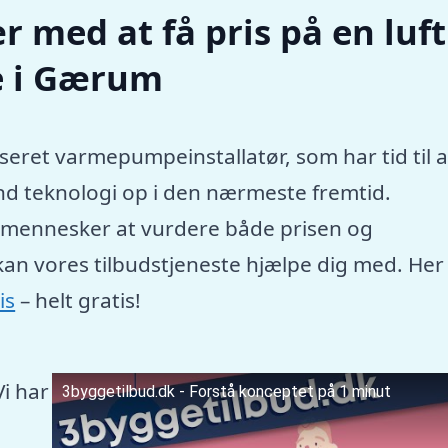
r med at få pris på en luft
e i Gærum
seret varmepumpeinstallatør, som har tid til a
nd teknologi op i den nærmeste fremtid.
e mennesker at vurdere både prisen og
kan vores tilbudstjeneste hjælpe dig med. Her
is
– helt gratis!
Vi har
3byggetilbud.dk - Forstå konceptet på 1 minut