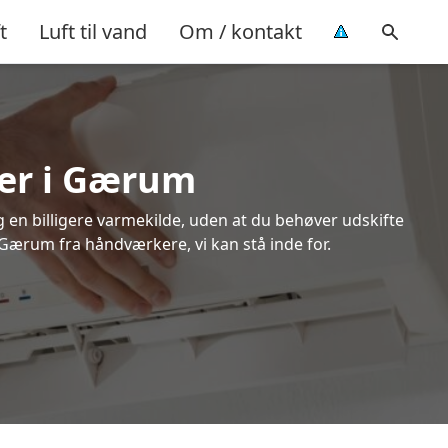
t
Luft til vand
Om / kontakt
per i Gærum
ig en billigere varmekilde, uden at du behøver udskifte
i Gærum fra håndværkere, vi kan stå inde for.