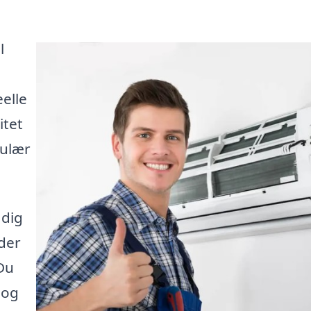
l
elle
itet
pulær
 dig
yder
Du
 og