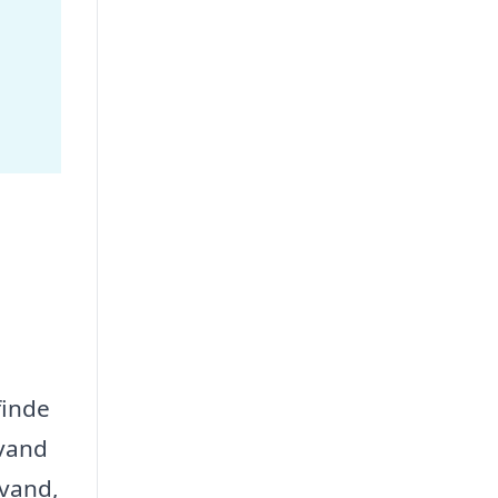
finde
 vand
svand,