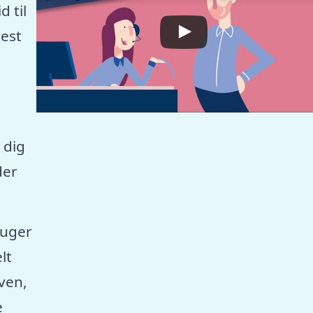
 til
est
 dig
der
ruger
lt
aven,
e