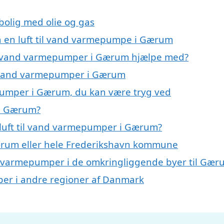
 bolig med olie og gas
på en luft til vand varmepumpe i Gærum
 til vand varmepumper i Gærum hjælpe med?
til vand varmepumper i Gærum
epumper i Gærum, du kan være tryg ved
 i Gærum?
 luft til vand varmepumper i Gærum?
rum eller hele Frederikshavn kommune
vand varmepumper i de omkringliggende byer til Gær
mper i andre regioner af Danmark