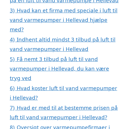
på en luft til vand varmepumpe i Hellevad
3)
Hvad kan et firma med speciale i luft til
vand varmepumper i Hellevad hjælpe
med?
4)
Indhent altid mindst 3 tilbud på luft til
vand varmepumper i Hellevad
5)
Få nemt 3 tilbud på luft til vand
varmepumper i Hellevad, du kan være
tryg ved
6)
Hvad koster luft til vand varmepumper
i Hellevad?
7)
Hvad er med til at bestemme prisen på
luft til vand varmepumper i Hellevad?
8)
Oversigt over varmepumpefirmaer i