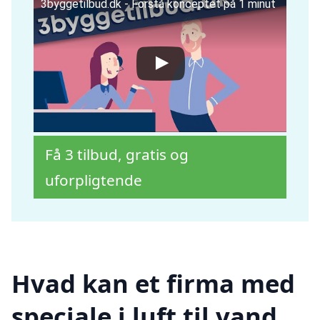
3byggetilbud.dk - Forstå konceptet på 1 minut
Få 3 tilbud, gratis og
uforpligtende
Hvad kan et firma med
speciale i luft til vand