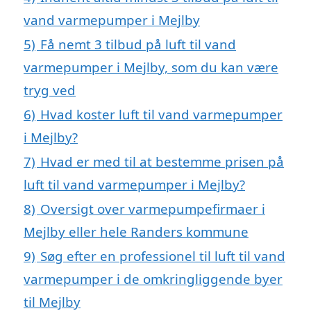
vand varmepumper i Mejlby
5)
Få nemt 3 tilbud på luft til vand
varmepumper i Mejlby, som du kan være
tryg ved
6)
Hvad koster luft til vand varmepumper
i Mejlby?
7)
Hvad er med til at bestemme prisen på
luft til vand varmepumper i Mejlby?
8)
Oversigt over varmepumpefirmaer i
Mejlby eller hele Randers kommune
9)
Søg efter en professionel til luft til vand
varmepumper i de omkringliggende byer
til Mejlby