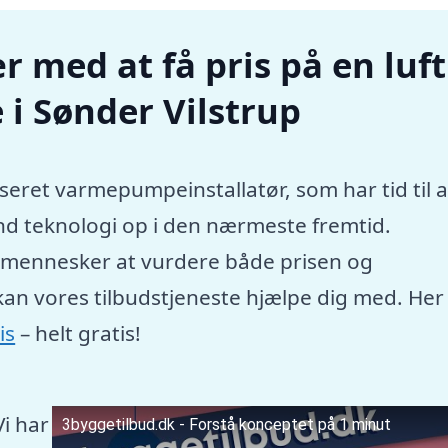
r med at få pris på en luft
i Sønder Vilstrup
seret varmepumpeinstallatør, som har tid til a
nd teknologi op i den nærmeste fremtid.
e mennesker at vurdere både prisen og
kan vores tilbudstjeneste hjælpe dig med. Her
is
– helt gratis!
Vi har
3byggetilbud.dk - Forstå konceptet på 1 minut