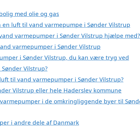
 bolig med olie og gas
å en luft til vand varmepumpe i Sønder Vilstrup
il vand varmepumper i Sønder Vilstrup hjælpe med?
l vand varmepumper i Sønder Vilstrup
pumper i Sønder Vilstrup, du kan være tryg ved
 Sønder Vilstrup?
luft til vand varmepumper i Sønder Vilstrup?
der Vilstrup eller hele Haderslev kommune
and varmepumper i de omkringliggende byer til Sønd
umper i andre dele af Danmark