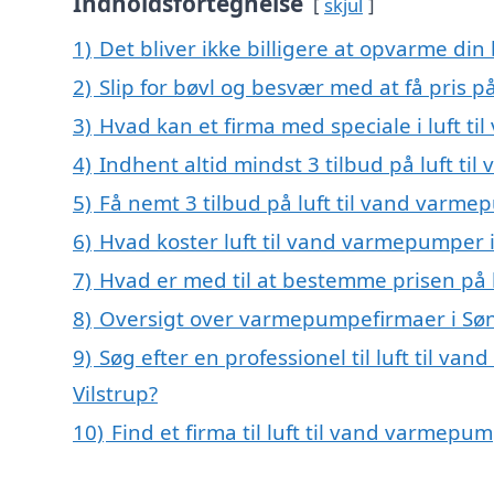
Indholdsfortegnelse
skjul
1)
Det bliver ikke billigere at opvarme din
2)
Slip for bøvl og besvær med at få pris p
3)
Hvad kan et firma med speciale i luft t
4)
Indhent altid mindst 3 tilbud på luft ti
5)
Få nemt 3 tilbud på luft til vand varme
6)
Hvad koster luft til vand varmepumper i
7)
Hvad er med til at bestemme prisen på 
8)
Oversigt over varmepumpefirmaer i Søn
9)
Søg efter en professionel til luft til v
Vilstrup?
10)
Find et firma til luft til vand varmep