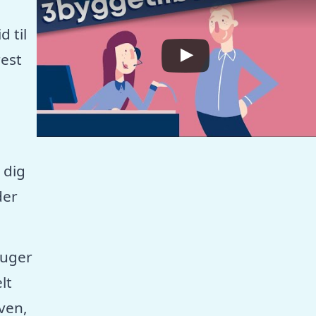
 til
est
 dig
der
ruger
lt
aven,