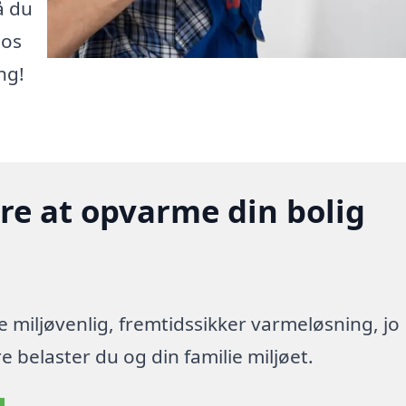
å du
 os
ng!
gere at opvarme din bolig
re miljøvenlig, fremtidssikker varmeløsning, jo
 belaster du og din familie miljøet.