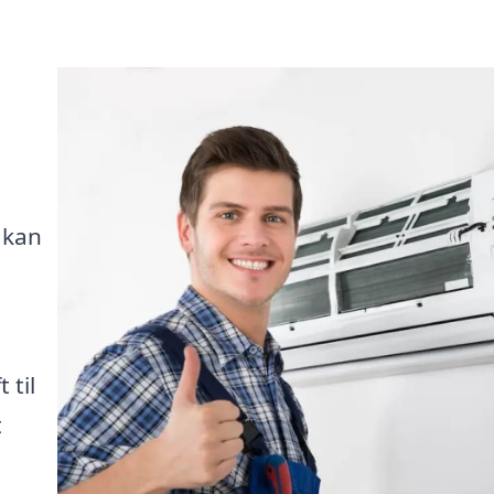
 kan
 til
t