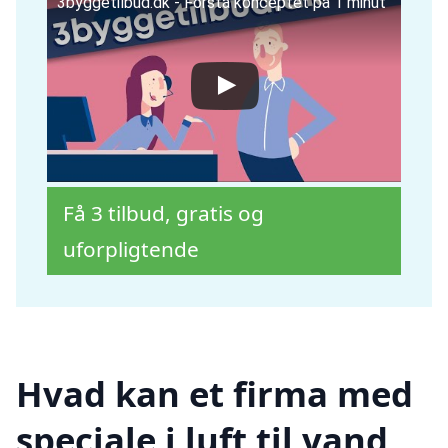
3byggetilbud.dk - Forstå konceptet på 1 minut
Få 3 tilbud, gratis og
uforpligtende
Hvad kan et firma med
speciale i luft til vand