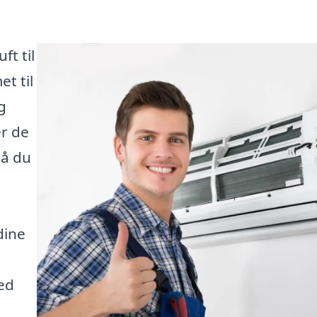
ft til
t til
g
r de
så du
dine
hed