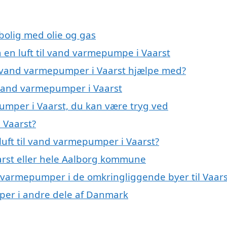
 bolig med olie og gas
å en luft til vand varmepumpe i Vaarst
il vand varmepumper i Vaarst hjælpe med?
l vand varmepumper i Vaarst
pumper i Vaarst, du kan være tryg ved
 Vaarst?
luft til vand varmepumper i Vaarst?
rst eller hele Aalborg kommune
and varmepumper i de omkringliggende byer til Vaar
umper i andre dele af Danmark