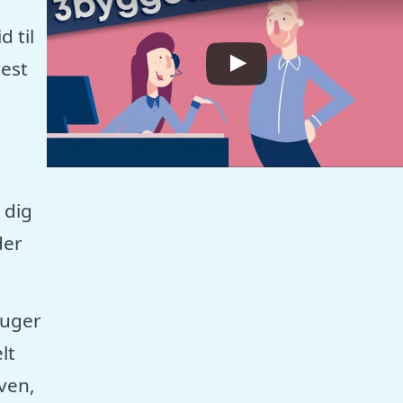
 til
est
 dig
der
ruger
lt
aven,