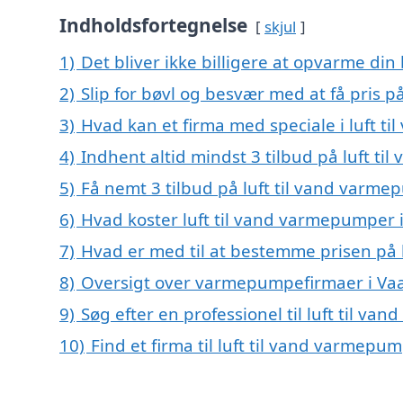
Indholdsfortegnelse
skjul
1)
Det bliver ikke billigere at opvarme din
2)
Slip for bøvl og besvær med at få pris p
3)
Hvad kan et firma med speciale i luft t
4)
Indhent altid mindst 3 tilbud på luft ti
5)
Få nemt 3 tilbud på luft til vand varme
6)
Hvad koster luft til vand varmepumper i
7)
Hvad er med til at bestemme prisen på 
8)
Oversigt over varmepumpefirmaer i Vaa
9)
Søg efter en professionel til luft til v
10)
Find et firma til luft til vand varmep