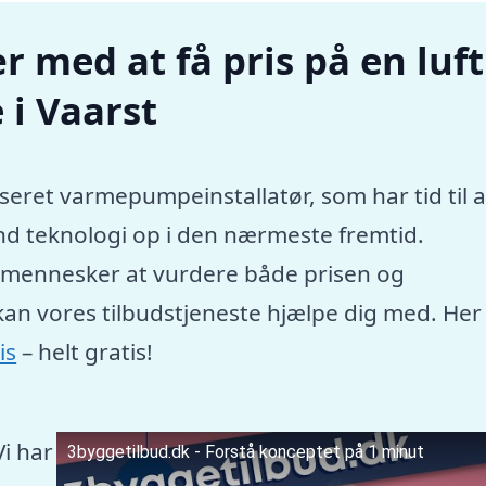
r med at få pris på en luft
i Vaarst
seret varmepumpeinstallatør, som har tid til a
nd teknologi op i den nærmeste fremtid.
e mennesker at vurdere både prisen og
kan vores tilbudstjeneste hjælpe dig med. Her
is
– helt gratis!
Vi har
3byggetilbud.dk - Forstå konceptet på 1 minut