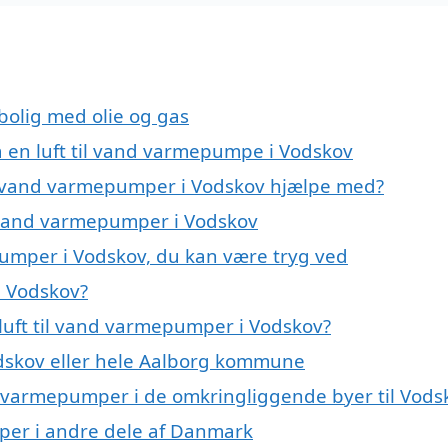
 bolig med olie og gas
på en luft til vand varmepumpe i Vodskov
til vand varmepumper i Vodskov hjælpe med?
il vand varmepumper i Vodskov
pumper i Vodskov, du kan være tryg ved
i Vodskov?
luft til vand varmepumper i Vodskov?
dskov eller hele Aalborg kommune
and varmepumper i de omkringliggende byer til Vods
umper i andre dele af Danmark