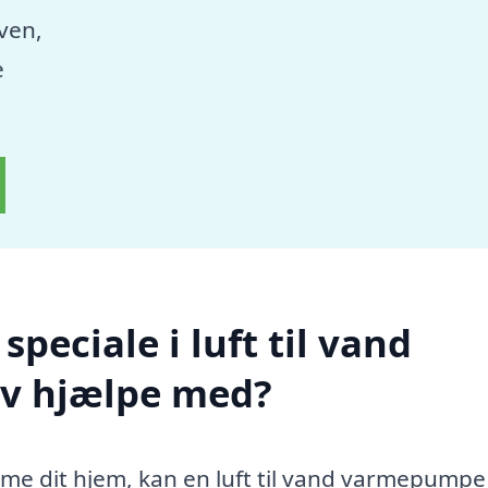
aven,
e
peciale i luft til vand
v hjælpe med?
rme dit hjem, kan en luft til vand varmepump