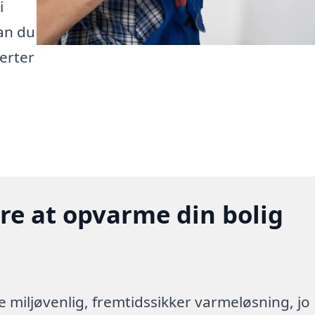
i
an du
erter
gere at opvarme din bolig
re miljøvenlig, fremtidssikker varmeløsning, jo