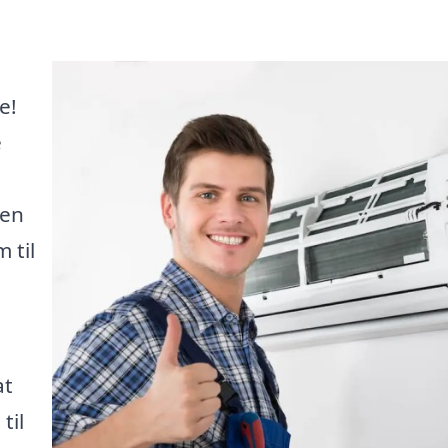
e!
e
den
 til
at
til