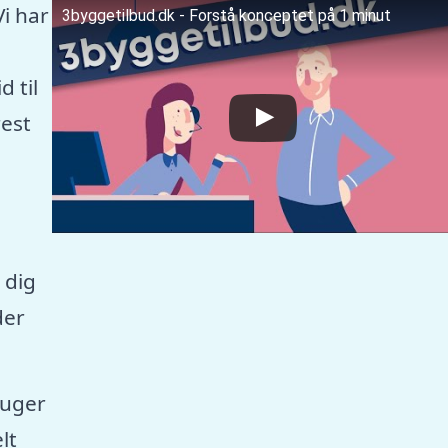
Vi har
3byggetilbud.dk - Forstå konceptet på 1 minut
 til
est
 dig
der
ruger
lt