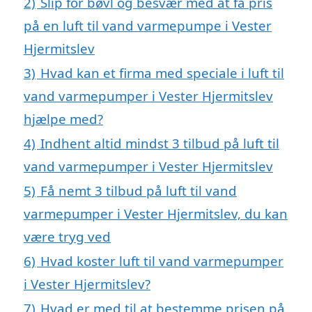
2)
Slip for bøvl og besvær med at få pris
på en luft til vand varmepumpe i Vester
Hjermitslev
3)
Hvad kan et firma med speciale i luft til
vand varmepumper i Vester Hjermitslev
hjælpe med?
4)
Indhent altid mindst 3 tilbud på luft til
vand varmepumper i Vester Hjermitslev
5)
Få nemt 3 tilbud på luft til vand
varmepumper i Vester Hjermitslev, du kan
være tryg ved
6)
Hvad koster luft til vand varmepumper
i Vester Hjermitslev?
7)
Hvad er med til at bestemme prisen på