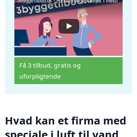
3byggetilbud.dk - Forstå konceptet på 1 minut
Få 3 tilbud, gratis og
uforpligtende
Hvad kan et firma med
speciale i luft til vand