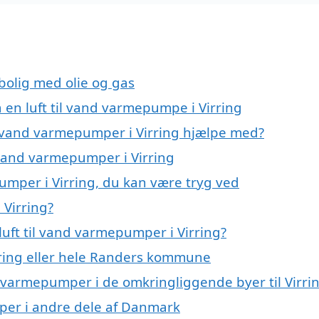
 bolig med olie og gas
å en luft til vand varmepumpe i Virring
il vand varmepumper i Virring hjælpe med?
l vand varmepumper i Virring
pumper i Virring, du kan være tryg ved
 Virring?
uft til vand varmepumper i Virring?
ring eller hele Randers kommune
and varmepumper i de omkringliggende byer til Virri
umper i andre dele af Danmark