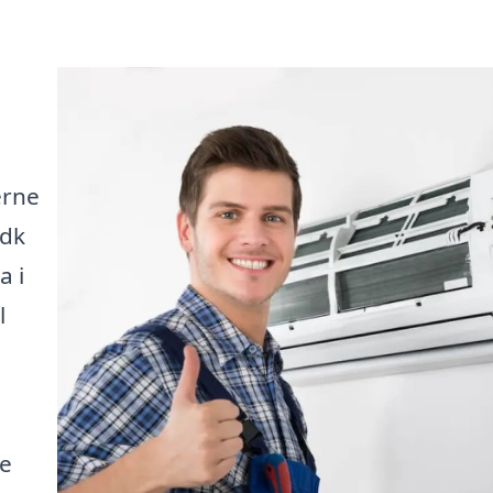
erne
.dk
a i
l
te