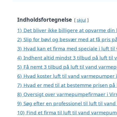
Indholdsfortegnelse
skjul
1)
Det bliver ikke billigere at opvarme din
2)
Slip for bøvl og besvær med at få pris p
3)
Hvad kan et firma med speciale i luft t
4)
Indhent altid mindst 3 tilbud på luft ti
5)
Få nemt 3 tilbud på luft til vand varme
6)
Hvad koster luft til vand varmepumper i
7)
Hvad er med til at bestemme prisen på l
8)
Oversigt over varmepumpefirmaer i Vir
9)
Søg efter en professionel til luft til v
10)
Find et firma til luft til vand varmep