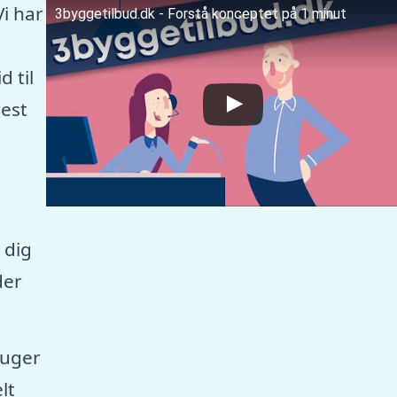
Vi har
3byggetilbud.dk - Forstå konceptet på 1 minut
 til
est
 dig
der
ruger
lt