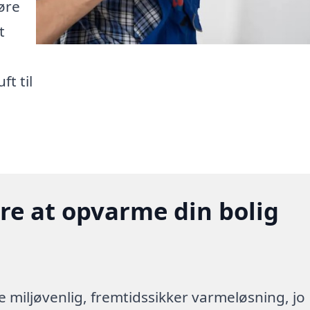
gøre
t
t til
gere at opvarme din bolig
re miljøvenlig, fremtidssikker varmeløsning, jo