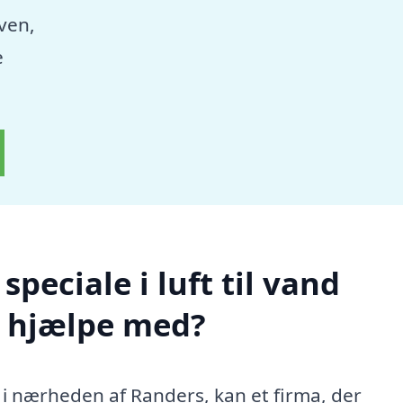
aven,
e
peciale i luft til vand
g hjælpe med?
 i nærheden af Randers, kan et firma, der