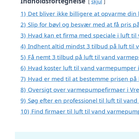
Indholdsfortegnelse
skjul
1)
Det bliver ikke billigere at opvarme din
2)
Slip for bøvl og besvær med at få pris 
3)
Hvad kan et firma med speciale i luft 
4)
Indhent altid mindst 3 tilbud på luft t
5)
Få nemt 3 tilbud på luft til vand varme
6)
Hvad koster luft til vand varmepumper 
7)
Hvad er med til at bestemme prisen på 
8)
Oversigt over varmepumpefirmaer i Vre
9)
Søg efter en professionel til luft til v
10)
Find firmaer til luft til vand varmepu