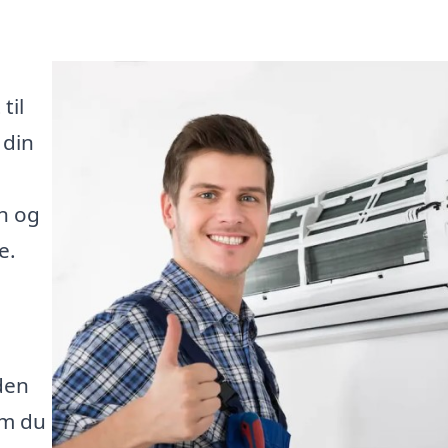
til
 din
e
on og
e.
den
om du