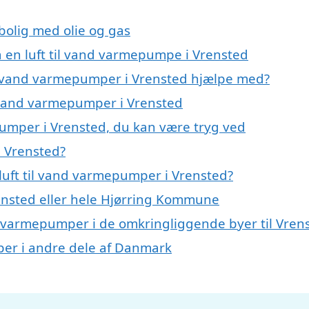
 bolig med olie og gas
på en luft til vand varmepumpe i Vrensted
til vand varmepumper i Vrensted hjælpe med?
il vand varmepumper i Vrensted
pumper i Vrensted, du kan være tryg ved
i Vrensted?
luft til vand varmepumper i Vrensted?
nsted eller hele Hjørring Kommune
and varmepumper i de omkringliggende byer til Vren
mper i andre dele af Danmark