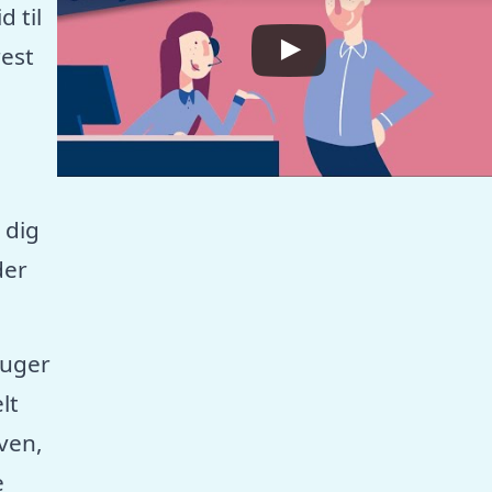
 til
est
 dig
der
ruger
lt
aven,
e