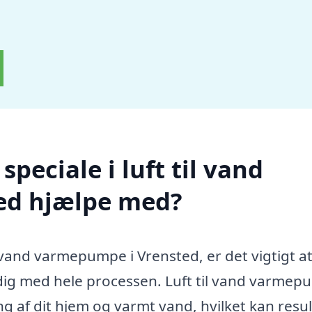
peciale i luft til vand
ed hjælpe med?
il vand varmepumpe i Vrensted, er det vigtigt a
e dig med hele processen. Luft til vand varme
ng af dit hjem og varmt vand, hvilket kan resul