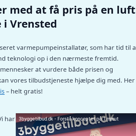
r med at få pris på en luft
 i Vrensted
seret varmepumpeinstallatør, som har tid til a
nd teknologi op i den nærmeste fremtid.
e mennesker at vurdere både prisen og
kan vores tilbudstjeneste hjælpe dig med. Her
is
– helt gratis!
Vi har
3byggetilbud.dk - Forstå konceptet på 1 minut