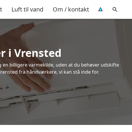
t
Luft til vand
Om / kontakt
r i Vrensted
ig en billigere varmekilde, uden at du behøver udskifte
Vrensted fra håndværkere, vi kan stå inde for.