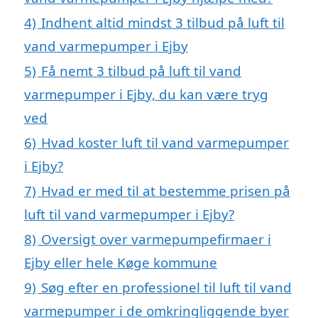
4)
Indhent altid mindst 3 tilbud på luft til
vand varmepumper i Ejby
5)
Få nemt 3 tilbud på luft til vand
varmepumper i Ejby, du kan være tryg
ved
6)
Hvad koster luft til vand varmepumper
i Ejby?
7)
Hvad er med til at bestemme prisen på
luft til vand varmepumper i Ejby?
8)
Oversigt over varmepumpefirmaer i
Ejby eller hele Køge kommune
9)
Søg efter en professionel til luft til vand
varmepumper i de omkringliggende byer