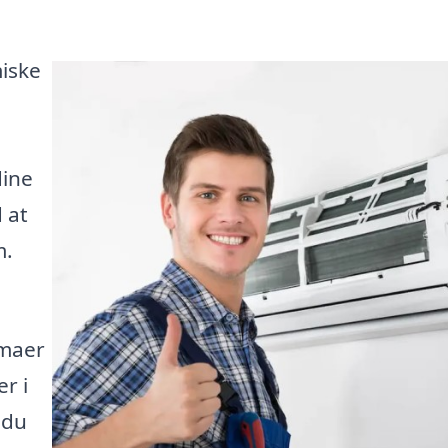
miske
dine
 at
m.
rmaer
er i
 du