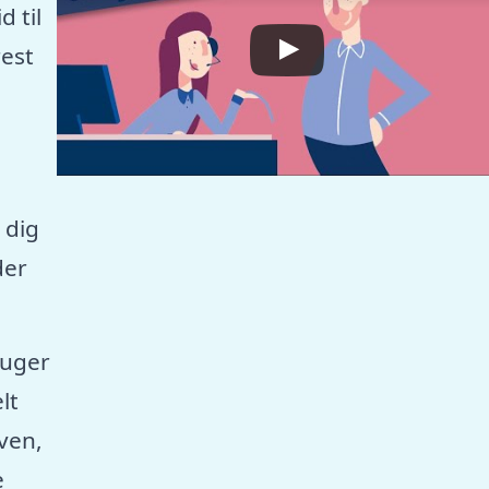
 til
est
 dig
der
ruger
lt
aven,
e