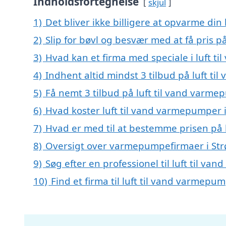
Indholdsfortegnelse
skjul
1)
Det bliver ikke billigere at opvarme din
2)
Slip for bøvl og besvær med at få pris p
3)
Hvad kan et firma med speciale i luft 
4)
Indhent altid mindst 3 tilbud på luft t
5)
Få nemt 3 tilbud på luft til vand varme
6)
Hvad koster luft til vand varmepumper i
7)
Hvad er med til at bestemme prisen på 
8)
Oversigt over varmepumpefirmaer i Str
9)
Søg efter en professionel til luft til v
10)
Find et firma til luft til vand varmep