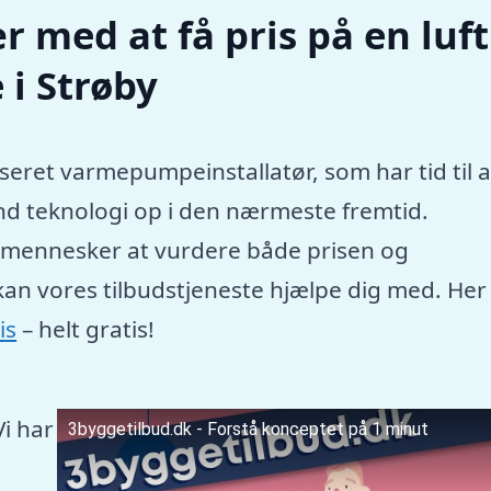
r med at få pris på en luft
i Strøby
seret varmepumpeinstallatør, som har tid til a
nd teknologi op i den nærmeste fremtid.
e mennesker at vurdere både prisen og
kan vores tilbudstjeneste hjælpe dig med. Her
is
– helt gratis!
Vi har
3byggetilbud.dk - Forstå konceptet på 1 minut