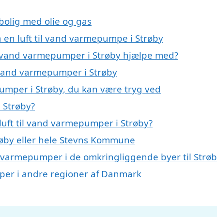
 bolig med olie og gas
å en luft til vand varmepumpe i Strøby
til vand varmepumper i Strøby hjælpe med?
il vand varmepumper i Strøby
pumper i Strøby, du kan være tryg ved
 Strøby?
luft til vand varmepumper i Strøby?
øby eller hele Stevns Kommune
and varmepumper i de omkringliggende byer til Strø
umper i andre regioner af Danmark