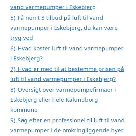
vand varmepumper i Eskebjerg
5)
Få nemt 3 tilbud på luft til vand
varmepumper i Eskebjerg, du kan være
tryg ved
6)
Hvad koster luft til vand varmepumper
i Eskebjerg?
7)
Hvad er med til at bestemme prisen på
luft til vand varmepumper i Eskebjerg?
8)
Oversigt over varmepumpefirmaer i
Eskebjerg eller hele Kalundborg
kommune
9)
Søg efter en professionel til luft til vand
varmepumper i de omkringliggende byer