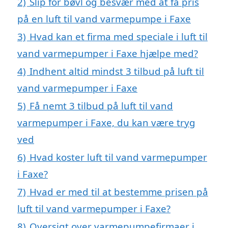
2)
Slip for bøvl og besvær med at få pris
på en luft til vand varmepumpe i Faxe
3)
Hvad kan et firma med speciale i luft til
vand varmepumper i Faxe hjælpe med?
4)
Indhent altid mindst 3 tilbud på luft til
vand varmepumper i Faxe
5)
Få nemt 3 tilbud på luft til vand
varmepumper i Faxe, du kan være tryg
ved
6)
Hvad koster luft til vand varmepumper
i Faxe?
7)
Hvad er med til at bestemme prisen på
luft til vand varmepumper i Faxe?
8)
Oversigt over varmepumpefirmaer i