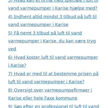
vand varmepumper i Karise hjælpe med?
4)
Indhent altid mindst 3 tilbud på luft til
vand varmepumper i Karise
5)
Få nemt 3 tilbud på luft til vand
varmepumper i Karise, du kan være tryg
ved
6)
Hvad koster luft til vand varmepumper
i Karise?
7)
Hvad er med til at bestemme prisen på
luft til vand varmepumper i Karise?
8)
Oversigt over varmepumpefirmaer i
Karise eller hele Faxe kommune
9)
Søg efter en professionel til luft til vand