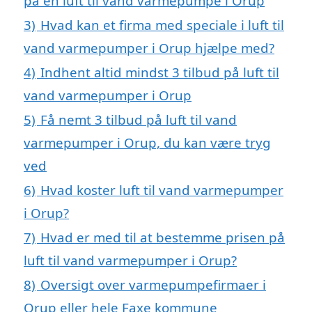
på en luft til vand varmepumpe i Orup
3)
Hvad kan et firma med speciale i luft til
vand varmepumper i Orup hjælpe med?
4)
Indhent altid mindst 3 tilbud på luft til
vand varmepumper i Orup
5)
Få nemt 3 tilbud på luft til vand
varmepumper i Orup, du kan være tryg
ved
6)
Hvad koster luft til vand varmepumper
i Orup?
7)
Hvad er med til at bestemme prisen på
luft til vand varmepumper i Orup?
8)
Oversigt over varmepumpefirmaer i
Orup eller hele Faxe kommune