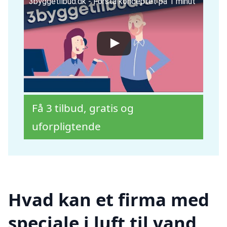
3byggetilbud.dk - Forstå konceptet på 1 minut
Få 3 tilbud, gratis og
uforpligtende
Hvad kan et firma med
speciale i luft til vand