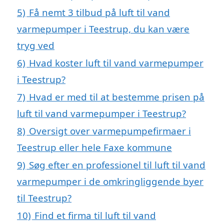
5)
Få nemt 3 tilbud på luft til vand
varmepumper i Teestrup, du kan være
tryg ved
6)
Hvad koster luft til vand varmepumper
i Teestrup?
7)
Hvad er med til at bestemme prisen på
luft til vand varmepumper i Teestrup?
8)
Oversigt over varmepumpefirmaer i
Teestrup eller hele Faxe kommune
9)
Søg efter en professionel til luft til vand
varmepumper i de omkringliggende byer
til Teestrup?
10)
Find et firma til luft til vand