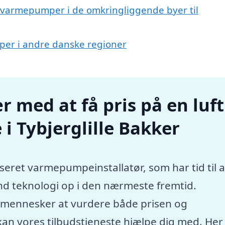
and varmepumper i de omkringliggende byer til
umper i andre danske regioner
r med at få pris på en luft
i Tybjerglille Bakker
seret varmepumpeinstallatør, som har tid til a
nd teknologi op i den nærmeste fremtid.
e mennesker at vurdere både prisen og
kan vores tilbudstjeneste hjælpe dig med. Her