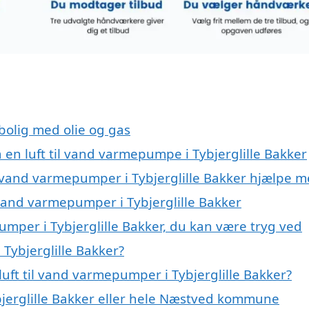
 bolig med olie og gas
å en luft til vand varmepumpe i Tybjerglille Bakker
il vand varmepumper i Tybjerglille Bakker hjælpe 
l vand varmepumper i Tybjerglille Bakker
umper i Tybjerglille Bakker, du kan være tryg ved
 Tybjerglille Bakker?
uft til vand varmepumper i Tybjerglille Bakker?
jerglille Bakker eller hele Næstved kommune