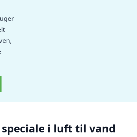
ruger
lt
aven,
e
peciale i luft til vand