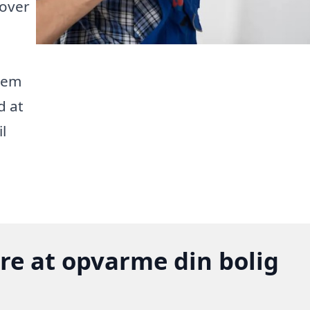
 over
hjem
d at
l
gere at opvarme din bolig