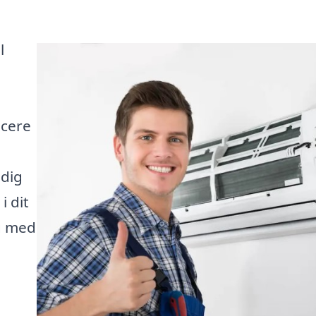
l
ucere
 dig
i dit
g med