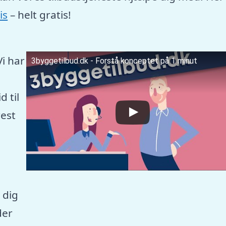
is
– helt gratis!
Vi har
3byggetilbud.dk - Forstå konceptet på 1 minut
 til
est
 dig
der