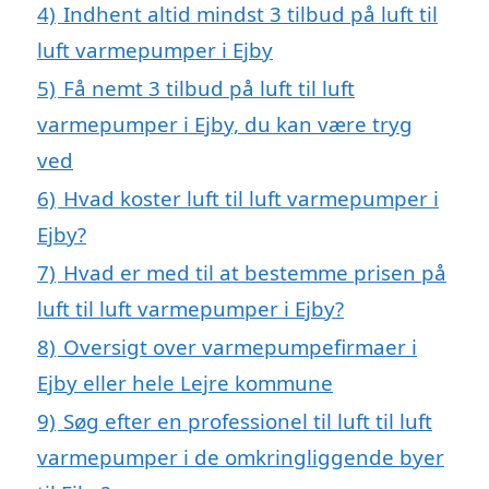
4)
Indhent altid mindst 3 tilbud på luft til
luft varmepumper i Ejby
5)
Få nemt 3 tilbud på luft til luft
varmepumper i Ejby, du kan være tryg
ved
6)
Hvad koster luft til luft varmepumper i
Ejby?
7)
Hvad er med til at bestemme prisen på
luft til luft varmepumper i Ejby?
8)
Oversigt over varmepumpefirmaer i
Ejby eller hele Lejre kommune
9)
Søg efter en professionel til luft til luft
varmepumper i de omkringliggende byer