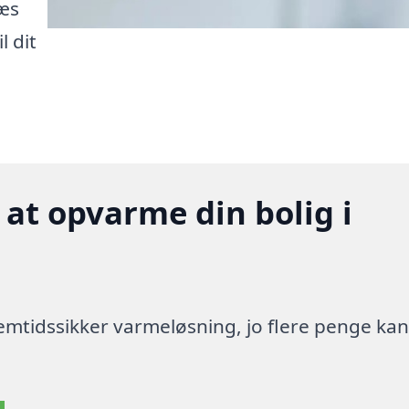
æs
l dit
 at opvarme din bolig i
 fremtidssikker varmeløsning, jo flere penge ka