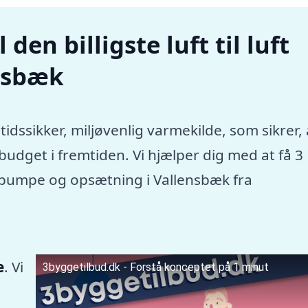
den billigste luft til luft
nsbæk
tidssikker, miljøvenlig varmekilde, som sikrer, 
dget i fremtiden. Vi hjælper dig med at få 3
mepumpe og opsætning i Vallensbæk fra
e
. Vi
3byggetilbud.dk - Forstå konceptet på 1 minut