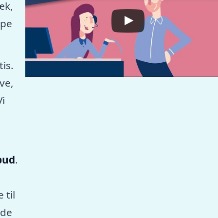
æk,
mpe
tis.
ve,
Vi
lbud
.
 til
nde