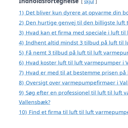
Indholdsfortegnelse
skjul
1)
Det bliver kun dyrere at opvarme din bo
2)
Den hurtige genvej til den billigste luf
3)
Hvad kan et firma med speciale i luft t
4)
Indhent altid mindst 3 tilbud på luft ti
5)
Få nemt 3 tilbud på luft til luft varme
6)
Hvad koster luft til luft varmepumper i
7)
Hvad er med til at bestemme prisen på l
8)
Oversigt over varmepumpefirmaer i Va
9)
Søg efter en professionel til luft til lu
Vallensbæk?
10)
Find et firma til luft til luft varmepu