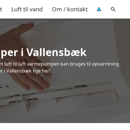
t
Luft til vand
Om / kontakt
mper i Vallensbæk
om luft til luft varmepumpen kan bruges til opvarmning
r i Vallensbæk lige her!