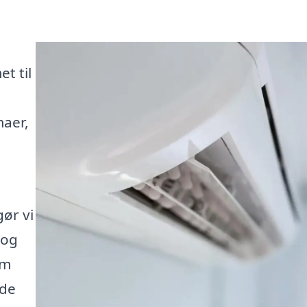
t til
maer,
ør vi
 og
em
 de