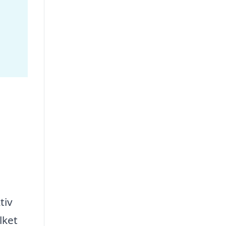
tiv
lket