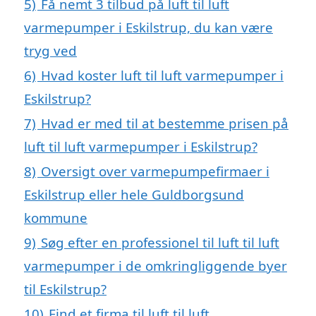
5)
Få nemt 3 tilbud på luft til luft
varmepumper i Eskilstrup, du kan være
tryg ved
6)
Hvad koster luft til luft varmepumper i
Eskilstrup?
7)
Hvad er med til at bestemme prisen på
luft til luft varmepumper i Eskilstrup?
8)
Oversigt over varmepumpefirmaer i
Eskilstrup eller hele Guldborgsund
kommune
9)
Søg efter en professionel til luft til luft
varmepumper i de omkringliggende byer
til Eskilstrup?
10)
Find et firma til luft til luft