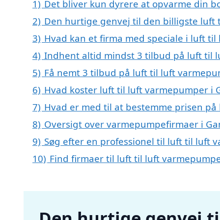
1)
Det bliver kun dyrere at opvarme din bo
2)
Den hurtige genvej til den billigste luft
3)
Hvad kan et firma med speciale i luft t
4)
Indhent altid mindst 3 tilbud på luft ti
5)
Få nemt 3 tilbud på luft til luft varme
6)
Hvad koster luft til luft varmepumper i
7)
Hvad er med til at bestemme prisen på l
8)
Oversigt over varmepumpefirmaer i Ga
9)
Søg efter en professionel til luft til l
10)
Find firmaer til luft til luft varmepump
Den hurtige genvej til 