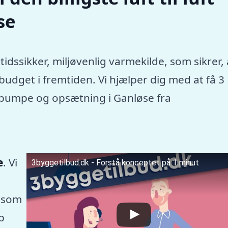
se
tidssikker, miljøvenlig varmekilde, som sikrer, 
dget i fremtiden. Vi hjælper dig med at få 3
mepumpe og opsætning i Ganløse fra
e
. Vi
3byggetilbud.dk - Forstå konceptet på 1 minut
 som
p