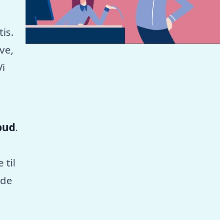
tis.
ve,
Vi
lbud
.
 til
nde