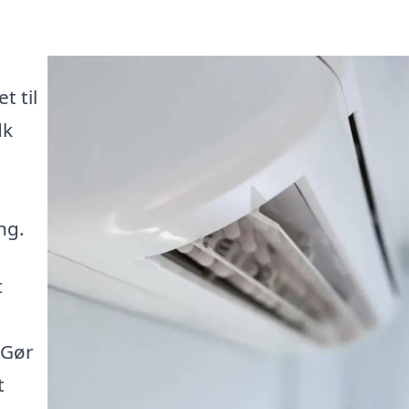
 til
dk
ng.
t
 Gør
t