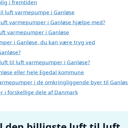
lig i fremtiden
 til luft varmepumpe i Ganløse
il luft varmepumper i Ganløse hjælpe med?
l luft varmepumper i Ganløse
pumper i Ganløse, du kan være tryg ved
 Ganløse?
uft til luft varmepumper i Ganløse?
nløse eller hele Egedal kommune
uft varmepumper i de omkringliggende byer til Ganlø
er i forskellige dele af Danmark
den billigste luft til luft