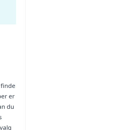
 finde
per er
kan du
s
 valg