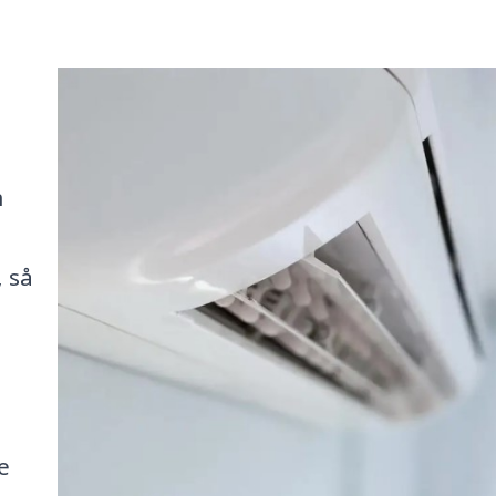
m
 så
e