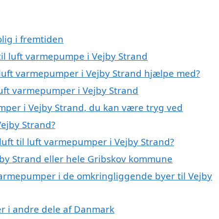
lig i fremtiden
 til luft varmepumpe i Vejby Strand
il luft varmepumper i Vejby Strand hjælpe med?
l luft varmepumper i Vejby Strand
umper i Vejby Strand, du kan være tryg ved
Vejby Strand?
uft til luft varmepumper i Vejby Strand?
by Strand eller hele Gribskov kommune
ft varmepumper i de omkringliggende byer til Vejby
per i andre dele af Danmark