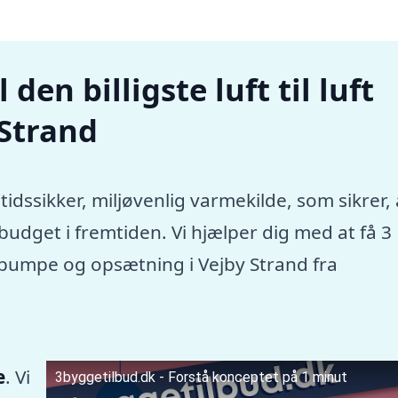
den billigste luft til luft
Strand
tidssikker, miljøvenlig varmekilde, som sikrer, 
dget i fremtiden. Vi hjælper dig med at få 3
mepumpe og opsætning i Vejby Strand fra
e
. Vi
3byggetilbud.dk - Forstå konceptet på 1 minut