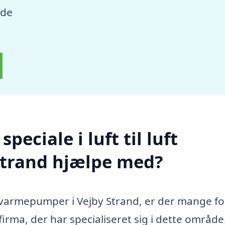
nde
eciale i luft til luft
Strand hjælpe med?
luft varmepumper i Vejby Strand, er der mange f
rma, der har specialiseret sig i dette område.