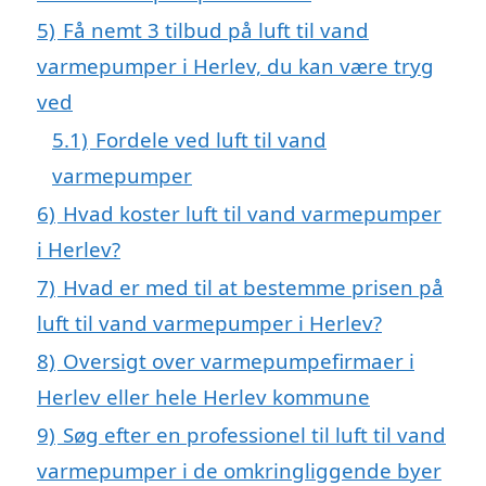
5)
Få nemt 3 tilbud på luft til vand
varmepumper i Herlev, du kan være tryg
ved
5.1)
Fordele ved luft til vand
varmepumper
6)
Hvad koster luft til vand varmepumper
i Herlev?
7)
Hvad er med til at bestemme prisen på
luft til vand varmepumper i Herlev?
8)
Oversigt over varmepumpefirmaer i
Herlev eller hele Herlev kommune
9)
Søg efter en professionel til luft til vand
varmepumper i de omkringliggende byer