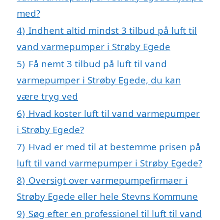
med?
4)
Indhent altid mindst 3 tilbud på luft til
vand varmepumper i Strøby Egede
5)
Få nemt 3 tilbud på luft til vand
varmepumper i Strøby Egede, du kan
være tryg ved
6)
Hvad koster luft til vand varmepumper
i Strøby Egede?
7)
Hvad er med til at bestemme prisen på
luft til vand varmepumper i Strøby Egede?
8)
Oversigt over varmepumpefirmaer i
Strøby Egede eller hele Stevns Kommune
9)
Søg efter en professionel til luft til vand